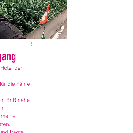
gang
Hotel der 
für die Fähre 
ein BnB nahe 
n.
 meine 
afen.
und fragte 