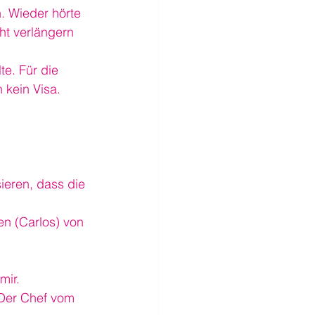
n. Wieder hörte 
cht verlängern 
e. Für die 
kein Visa. 
ieren, dass die 
en (Carlos) von 
mir.
 Der Chef vom 