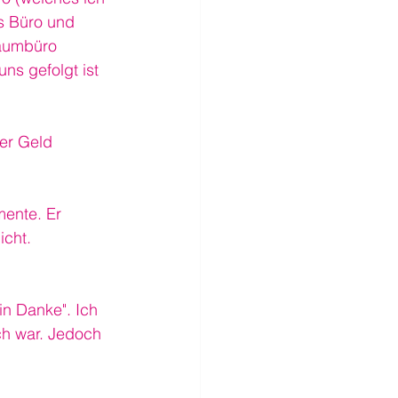
es Büro und 
raumbüro 
ns gefolgt ist 
er Geld 
ente. Er 
icht.
in Danke". Ich 
ch war. Jedoch 