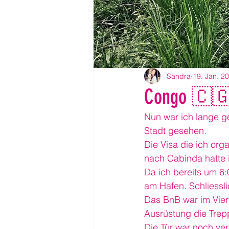
Sandra
19. Jan. 2
Congo 🇨🇬
Nun war ich lange g
Stadt gesehen.
Die Visa die ich orga
nach Cabinda hatte i
Da ich bereits um 6
am Hafen. Schliessli
Das BnB war im Vier
Ausrüstung die Trep
Die Tür war noch vers