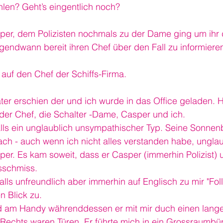
en? Geht’s eingentlich noch?
sper, dem Polizisten nochmals zu der Dame ging um ihr
gendwann bereit ihren Chef über den Fall zu informiere
 auf den Chef der Schiffs-Firma.
er erschien der und ich wurde in das Office geladen. 
der Chef, die Schalter -Dame, Casper und ich.
ls ein unglaublich unsympathischer Typ. Seine Sonnenbr
ach - auch wenn ich nicht alles verstanden habe, unglau
per. Es kam soweit, dass er Casper (immerhin Polizist) 
sschmiss.
alls unfreundlich aber immerhin auf Englisch zu mir "F
n Blick zu.
 am Handy währenddessen er mit mir duch einen lange
 Rechts waren Türen. Er führte mich in ein Grossraumbü