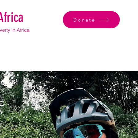
Africa
Donate
erty in Africa