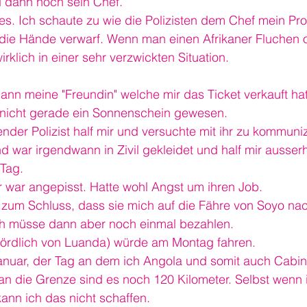
 dann noch sein Chef.
s. Ich schaute zu wie die Polizisten dem Chef mein Pro
 die Hände verwarf. Wenn man einen Afrikaner Fluchen
irklich in einer sehr verzwickten Situation.
n meine "Freundin" welche mir das Ticket verkauft hatt
nicht gerade ein Sonnenschein gewesen.
nder Polizist half mir und versuchte mit ihr zu kommuniz
d war irgendwann in Zivil gekleidet und half mir ausserh
Tag.
r war angepisst. Hatte wohl Angst um ihren Job.
zum Schluss, dass sie mich auf die Fähre von Soyo na
h müsse dann aber noch einmal bezahlen.
Nördlich von Luanda) würde am Montag fahren.
Januar, der Tag an dem ich Angola und somit auch Cabin
n die Grenze sind es noch 120 Kilometer. Selbst wenn 
nn ich das nicht schaffen.