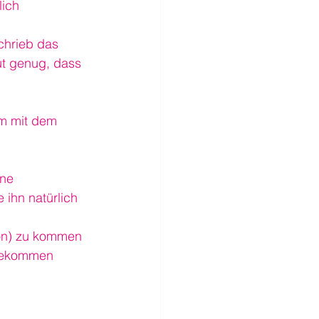
ich 
schrieb das 
ut genug, dass 
em mit dem 
ne 
ihn natürlich 
ton) zu kommen 
 bekommen 