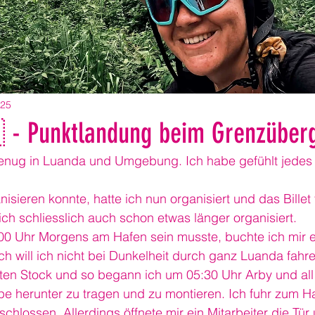
025
 - Punktlandung beim Grenzüber
enug in Luanda und Umgebung. Ich habe gefühlt jedes 
nisieren konnte, hatte ich nun organisiert und das Billet 
ch schliesslich auch schon etwas länger organisiert.
:00 Uhr Morgens am Hafen sein musste, buchte ich mir 
ch will ich nicht bei Dunkelheit durch ganz Luanda fahre
ten Stock und so begann ich um 05:30 Uhr Arby und all
pe herunter zu tragen und zu montieren. Ich fuhr zum H
chlossen. Allerdings öffnete mir ein Mitarbeiter die Tür 