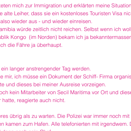
iteten mich zur Immigration und erklärten meine Situatio
ie alte Leiher, dass sie ein kostenloses Touristen Visa ni
also wieder aus - und wieder einreisen.
ibia würde zeitlich nicht reichen. Selbst wenn ich wollt
lik Kongo  (im Norden) bekam ich ja bekanntermassen 
h die Fähre ja überhaupt.
 ein langer anstrengender Tag werden.
e mir, ich müsse ein Dokument der Schiff- Firma organis
te und dieses bei meiner Ausreise vorzeigen.
h kein Mitarbeiter von Secil Maritima vor Ort und dies
atte, reagierte auch nicht.
eres übrig als zu warten. Die Polizei war immer noch mit 
n kamen zum Hafen. Alle telefonierten mit irgendwem.