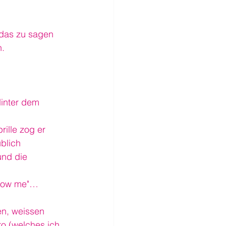
 das zu sagen 
n.
Hinter dem 
ille zog er 
blich 
und die 
ollow me"…
n, weissen 
ro (welches ich 