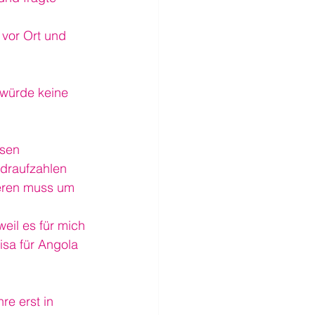
 vor Ort und 
 würde keine 
ssen 
 draufzahlen 
ieren muss um 
eil es für mich 
sa für Angola 
e erst in 