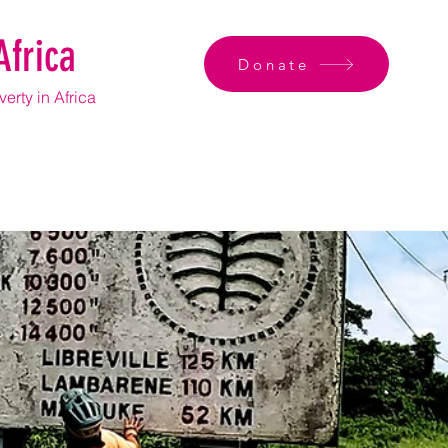
Africa
Donate
erty in Africa