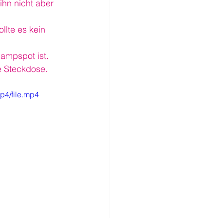
ihn nicht aber 
llte es kein 
Campspot ist. 
de Steckdose.
p4/file.mp4