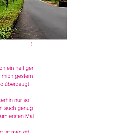
h ein heftiger 
 mich gestern 
so überzeugt 
erhin nur so 
nun auch genug 
um ersten Mal 
 ist man oft 