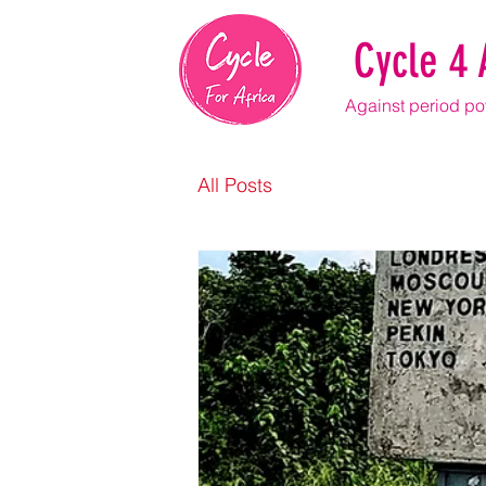
Cycle 4 
Against period pov
All Posts