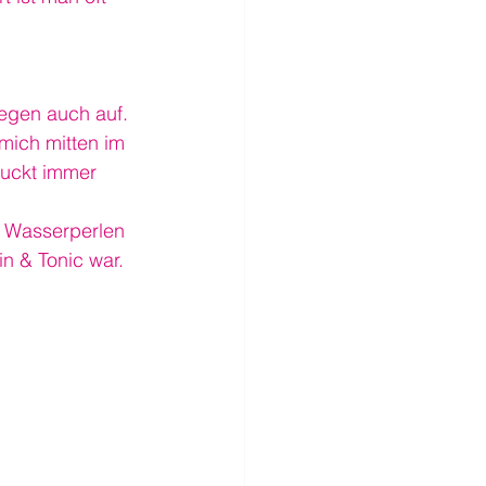
egen auch auf. 
mich mitten im 
puckt immer 
e Wasserperlen 
n & Tonic war.