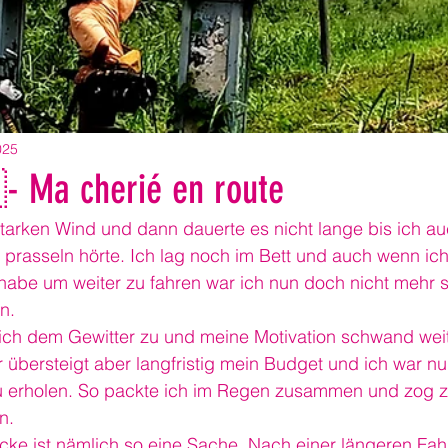
025
 Ma cherié en route
tarken Wind und dann dauerte es nicht lange bis ich auc
prasseln hörte. Ich lag noch im Bett und auch wenn ich
lt habe um weiter zu fahren war ich nun doch nicht mehr 
n.
ich dem Gewitter zu und meine Motivation schwand weit
r übersteigt aber langfristig mein Budget und ich war 
 erholen. So packte ich im Regen zusammen und zog z
n.
ke ist nämlich so eine Sache. Nach einer längeren Fahrt