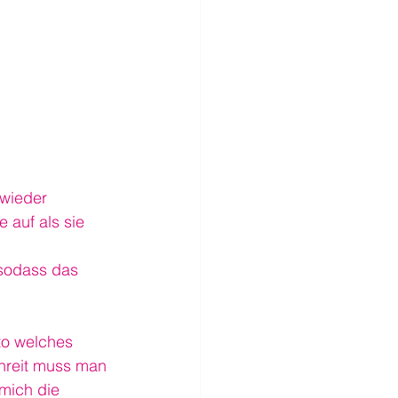
 wieder 
 auf als sie 
 sodass das 
o welches 
hreit muss man 
 mich die 