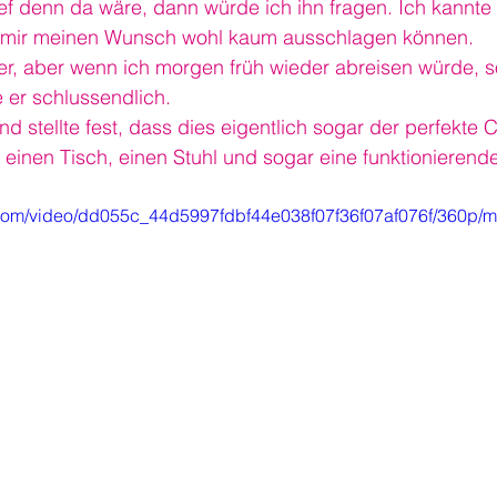
ef denn da wäre, dann würde ich ihn fragen. Ich kannte 
e mir meinen Wunsch wohl kaum ausschlagen können.
ier, aber wenn ich morgen früh wieder abreisen würde, so
 er schlussendlich.
d stellte fest, dass dies eigentlich sogar der perfekte 
t einen Tisch, einen Stuhl und sogar eine funktionieren
ic.com/video/dd055c_44d5997fdbf44e038f07f36f07af076f/360p/m