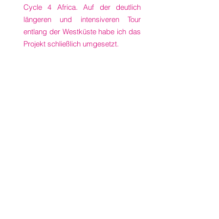
Cycle 4 Africa. Auf der deutlich
längeren und intensiveren Tour
entlang der Westküste habe ich das
Projekt schließlich umgesetzt.
Wie sahen die Touren aus?
Route 2021 / 2022 Kenia, Tanzania,
Malawi, Zambia, Botswana,
Namibia, Südafrika
Route 2024 / 2025 Zimbabwe,
Zambia, Namibia, Angola, Kongo,
Gabun, Äquatorialguinea, Kamerun,
Benin, Togo, Ghana, Elfenbeinküste,
Liberia, Sierra Leone, Guinea
Conakry, Guinea Bissau, Senegal,
Gambia, Mauretanien, Marokko