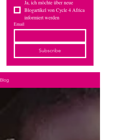
Ja, ich möchte über neue 
Blogartikel von Cycle 4 Africa 
informiert werden
Email
Subscribe
Blog