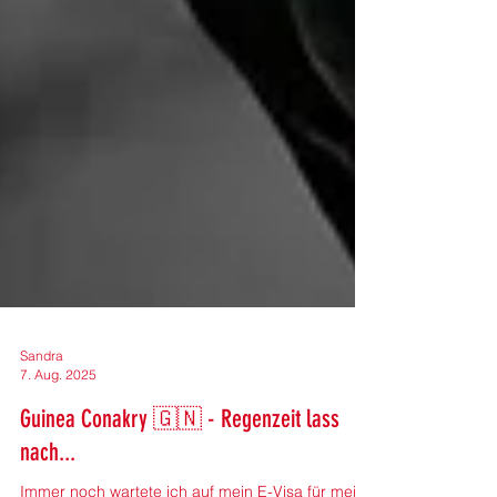
Sandra
7. Aug. 2025
Guinea Conakry 🇬🇳 - Regenzeit lass