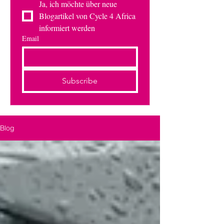
Ja, ich möchte über neue 
Blogartikel von Cycle 4 Africa 
informiert werden
Email
Subscribe
Blog