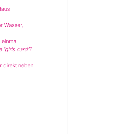
Haus 
er Wasser, 
 einmal 
e "girls card"?
 direkt neben 