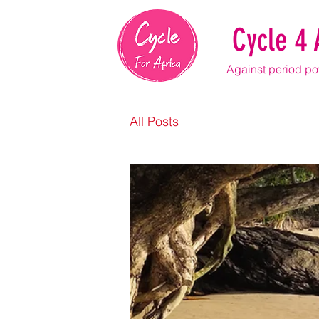
Cycle 4 
Against period pov
All Posts