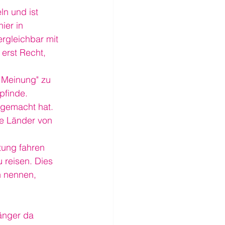
n und ist 
ier in 
rgleichbar mit 
 erst Recht, 
 Meinung" zu 
pfinde.
 gemacht hat. 
re Länder von 
tung fahren 
 reisen. Dies 
 nennen,  
änger da 