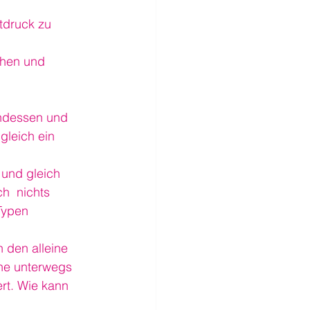
tdruck zu 
chen und 
ndessen und 
gleich ein 
 und gleich 
h  nichts 
Typen 
 den alleine 
ine unterwegs 
rt. Wie kann 