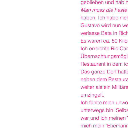
geblieben und hab m
Man muss die Feste f
haben. Ich habe nich
Gustavo wird nun we
verlasse Bata in Ri
Es waren ca. 80 Kil
Ich erreichte Rio C
Übernachtungsmöglich
Restaurant in dem ic
Das ganze Dorf hatte
neben dem Restauran
weiter als ein Milit
umzingelt.
Ich fühlte mich unwo
unterwegs bin. Selb
war und ich meinen "
mich mein "Ehemann"