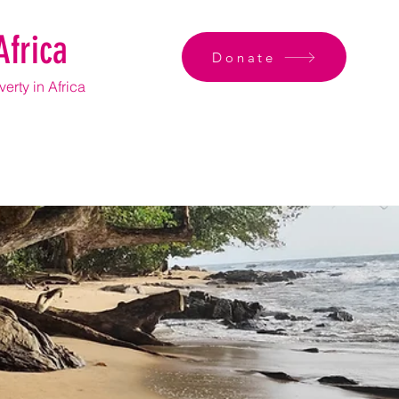
Africa
Donate
erty in Africa