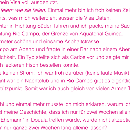
ein Visa voll ausgenutzt.
eiern wie sie fallen.
 Einmal mehr bin ich froh keinen Zei
ts, was mich weiterzieht ausser die Visa Daten.
iter in Richtung Süden fahren und ich packe meine Sa
chtung Rio Campo, der Grenze von Äquatorial Guinea.
ometer schöne und einsame Asphaltstrasse.
ampo am Abend und fragte in einer Bar nach einem Abe
keit. Ein Typ stellte sich als Carlos vor und zeigte mir 
h leckeren Fisch bestellen konnte.
 keinen Strom. Ich war froh darüber (keine laute Musik)
t war ein Nachtclub und in Rio Campo gibt es eigentlic
ärstützpunkt. Somit war ich auch gleich von vielen Armee 
hl und einmal mehr musste ich mich erklären, warum ich
st meine Geschichte, dass ich nur für zwei Wochen alle
Ehemann" in Douala treffen würde, wurde nicht akzeptie
 nur ganze zwei Wochen lang alleine lassen?