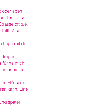
t oder eben 
haupten, dass 
trasse oft tue.
rifft. Also 
n Lage mit den 
h fragen.
s führte mich 
e informieren 
 den Häusern 
ren kann. Eine 
und später 