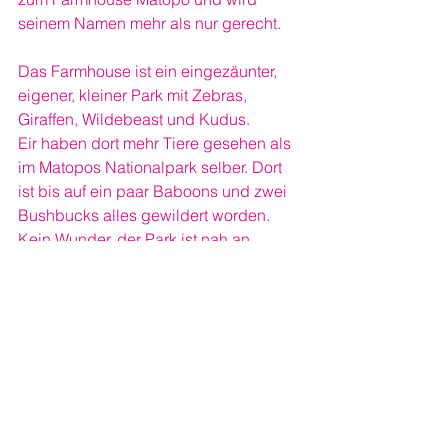
seinem Namen mehr als nur gerecht.
Das Farmhouse ist ein eingezäunter, 
eigener, kleiner Park mit Zebras, 
Giraffen, Wildebeast und Kudus.
Eir haben dort mehr Tiere gesehen als 
im Matopos Nationalpark selber. Dort 
ist bis auf ein paar Baboons und zwei 
Bushbucks alles gewildert worden.
Kein Wunder, der Park ist nah an 
Bulawayo und ist einfach zu erreichen.
So Schade das mit den Tieren auch ist, 
der Park besticht durch seine surealen 
Steinformationen allemal.