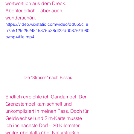
wortwörtlich aus dem Dreck. 
Abenteuerlich – aber auch 
wunderschön.
https://video.wixstatic.com/video/dd055c_9
b7a512fe2524815876b38df22dd0876/1080
p/mp4/file.mp4
Die "Strasse" nach Bissau
Endlich erreichte ich Gandambel. Der 
Grenzstempel kam schnell und 
unkompliziert in meinen Pass. Doch für 
Geldwechsel und Sim-Karte musste 
ich ins nächste Dorf – 20 Kilometer 
weiter, ebenfalls über Naturstraßen.