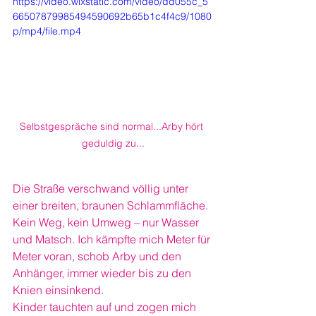
https://video.wixstatic.com/video/dd055c_5
66507879985494590692b65b1c4f4c9/1080
p/mp4/file.mp4
Selbstgespräche sind normal...Arby hört 
geduldig zu...
Die Straße verschwand völlig unter 
einer breiten, braunen Schlammfläche. 
Kein Weg, kein Umweg – nur Wasser 
und Matsch. Ich kämpfte mich Meter für 
Meter voran, schob Arby und den 
Anhänger, immer wieder bis zu den 
Knien einsinkend. 
Kinder tauchten auf und zogen mich 