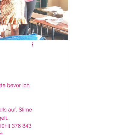
te bevor ich 
lls auf. Slime 
elt.
ühlt 376 843 
t. 