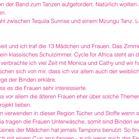
n der Band zum Tanzen aufgefordert. Natürlich wollten 
en.
Wahl zwischen Tequila Sunrise und einem Mzungu Tanz. L
eit und ich traf die 13 Mädchen und Frauen. Das Zimme
ein klassisches Schulzimmer. Cycle for Africa steht an d
 verbrachte ich viel Zeit mit Monica und Cathy und wir ha
hen sich von mir, dass ich vor allem auch der weiblich
ge der Binden erkläre.
ss es die Frauen sehr interessierte.
ss vor allem die älteren Frauen eher über solche Theme
ojekt lieben. 
 verwenden in dieser Region Tücher und Stoffe wenn si
ia tragen die Frauen Unterwäsche, somit sind Binden wo
Keines der Mädchen hat jemals Tampons benutzt. So fin
ich mit einem Cup anzufangen - auch wenn mich das F