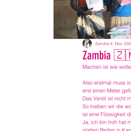
Sandra
4. Nov. 20
Zambia 🇿🇲
Machen ist wie wolle
Also erstmal muss ic
erst einen Meter gef
Das Ventil ist nicht 
So trieben wir die woh
ist eine Flüssigkeit 
Ja, ich bin froh ha
platten Reifen in Ka