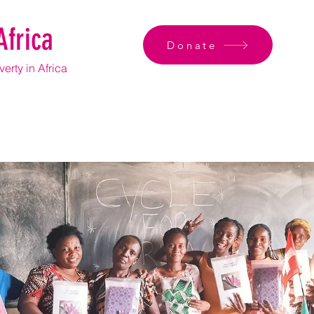
Africa
Donate
erty in Africa