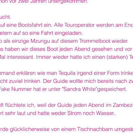
chon vor zwei Jahren untergekommen.
lucht.
uf eine Bootsfahrt ein. Alle Touroperator werden am En
tern auf so eine Fahrt eingeladen.
so als einzige Mzungu auf diesem Trommelboot wieder.
us haben wir dieses Boot jeden Abend gesehen und vor 
Mal interessant. Immer wieder hatte ich einen (starken) T
emand erklären wie man Tequila irgend einer Form trink
icht zuviel trinken. Der Guide wollte mich bereits nach z
Fake Nummer hat er unter "Sandra White"gespeichert.
ft flüchtete ich, weil der Guide jeden Abend im Zambez
t sehr laut und hatte weder Strom noch Wasser..
urde glücklicherweise von einem Tischnachbarn umges