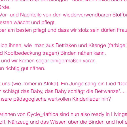
ürde.
e Vor- und Nachteile von den wiederverwendbaren Stoffb
sten wäscht und pflegt.
r am besten pflegt und dass wir stolz sein dürfen Frau
ich ihnen, wie  man aus Bettlaken und Kitenge (farbige T
nd Kopfbedeckung tragen) Binden nähen kann.
t und wir kamen sogar einigermaßen voran.
n richtig gut nähen.
 uns (wie immer in Afrika). Ein Junge sang ein Lied "Der
er schlägt das Baby, das Baby schlägt die Bettwanze"....
unsere pädagogische wertvollen Kinderlieder hin?
erinnen von Cycle_4africa sind nun also ready in Living
Stoff, Nähzeug und das Wissen über die Binden und hoff