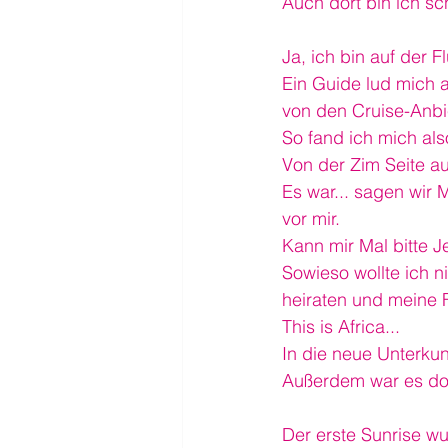
Auch dort bin ich s
Ja, ich bin auf der F
Ein Guide lud mich a
von den Cruise-Anbie
So fand ich mich al
Von der Zim Seite a
Es war... sagen wir 
vor mir.
Kann mir Mal bitte J
Sowieso wollte ich n
heiraten und meine 
This is Africa...
In die neue Unterkun
Außerdem war es dor
Der erste Sunrise w