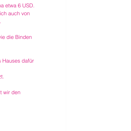
ha etwa 6 USD.
 ich auch von 
.
ie die Binden 
s Hauses dafür 
t.
t wir den 