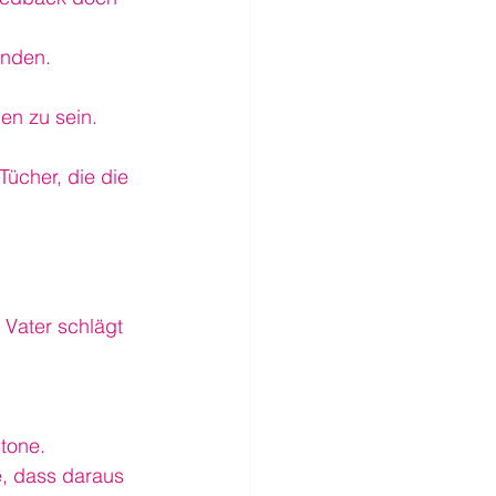
inden.
en zu sein.
ücher, die die 
 Vater schlägt 
stone.
e, dass daraus 