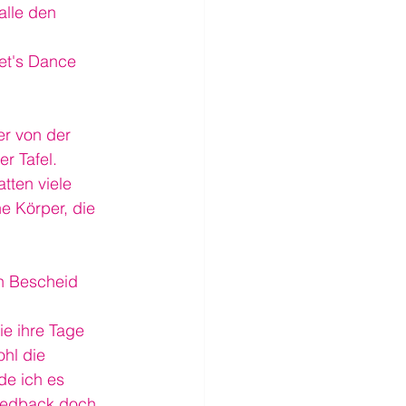
alle den 
et's Dance 
r von der 
er Tafel.
tten viele 
e Körper, die 
n Bescheid 
e ihre Tage 
hl die 
de ich es 
eedback doch 