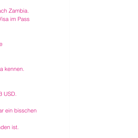
nach Zambia. 
Visa im Pass 
e 
ka kennen.
 3 USD.
r ein bisschen 
den ist.