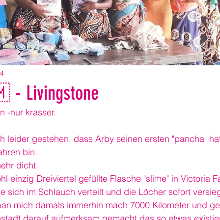
24
 - Livingstone
n -nur krasser.
h leider gestehen, dass Arby seinen ersten "pancha" hat
ahren bin.
mehr dicht.
l einzig Dreiviertel gefüllte Flasche "slime" in Victoria Fa
die sich im Schlauch verteilt und die Löcher sofort versieg
t man mich damals immerhin mach 7000 Kilometer und gef
pstadt darauf aufmerksam gemacht das so etwas existier