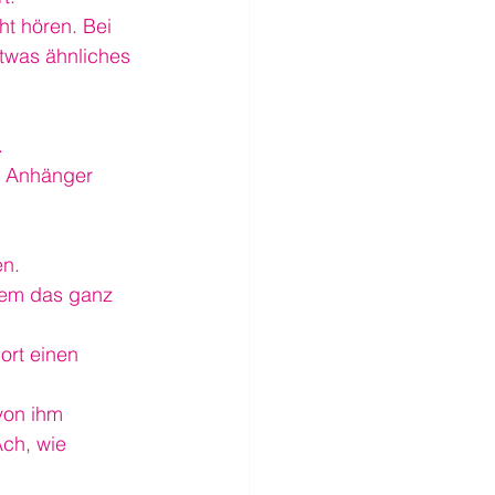
t hören. Bei 
twas ähnliches 
.
n Anhänger 
n. 
nem das ganz 
ort einen 
von ihm 
ch, wie 