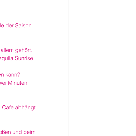
de der Saison 
allem gehört.
equila Sunrise 
en kann?
wei Minuten 
i Cafe abhängt.
toßen und beim 