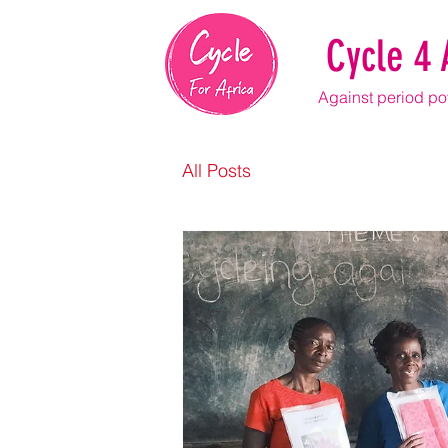
Cycle 4 
Against period pov
All Posts