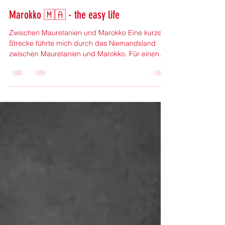
Sandra
11. Okt. 2025
Marokko 🇲🇦 - the easy life
Zwischen Mauretanien und Marokko Eine kurze
Strecke führte mich durch das Niemandsland
zwischen Mauretanien und Marokko. Für einen
Moment...