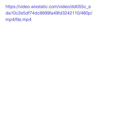
https://video.wixstatic.com/video/dd055c_e
da10c2e5df74dc8899fa49fd3242110/480p/
mp4/file.mp4
Lin und ich auf der Waschbrett-Strasse
Ein unkomplizierter Grenzübergang
Der Grenzübergang war einfach, 
unkompliziert – und vor allem 
kostenlos. Zum ersten Mal seit Angola 
durfte ich ein Land ohne Visa und 
ohne Kosten betreten.
Ebenfalls habe ich herausgefunden, 
dass man seit kurzem nun als auch 
Schweizer Visa-frei nach Gambia 