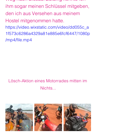
ihm sogar meinen Schlüssel mitgeben, 
den ich aus Versehen aus meinem 
Hostel mitgenommen hatte.
https://video.wixstatic.com/video/dd055c_a
1f573c6286a4329a81e885e6fcf6447/1080p
/mp4/file.mp4
Lösch-Aktion eines Motorrades mitten im 
Nichts...